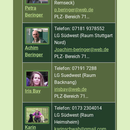
Remseck)
Petra
p.beringer@web.de
Beringer
PLZ- Bereich 71…
Telefon: 07181 9378552
LG Südwest (Raum Stuttgart
Nord)
Achim
Joachim-beringer@web.de
Beringer
PLZ- Bereich 71…
Telefon: 07191 7288
LG Suedwest (Raum
Backnang)
irisbay@web.de
Iris Bay
PLZ-Bereich 71…
Telefon: 0173 2304014
LG Südwest (Raum
Heimsheim)
Karin
karinschwab@gmail.com