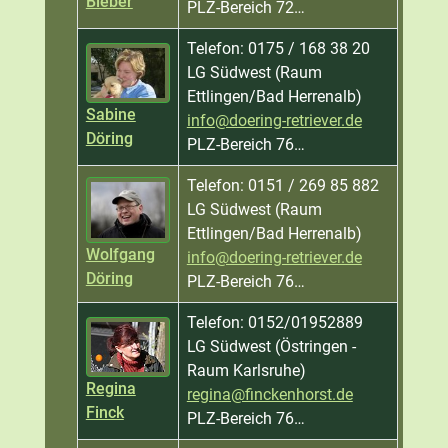
Bieber
PLZ-Bereich 72…
Telefon: 0175 / 168 38 20
LG Südwest (Raum
Ettlingen/Bad Herrenalb)
Sabine
info@doering-retriever.de
Döring
PLZ-Bereich 76…
Telefon: 0151 / 269 85 882
LG Südwest (Raum
Ettlingen/Bad Herrenalb)
Wolfgang
info@doering-retriever.de
Döring
PLZ-Bereich 76…
Telefon: 0152/01952889
LG Südwest (Östringen -
Raum Karlsruhe)
Regina
regina@finckenhorst.de
Finck
PLZ-Bereich 76…