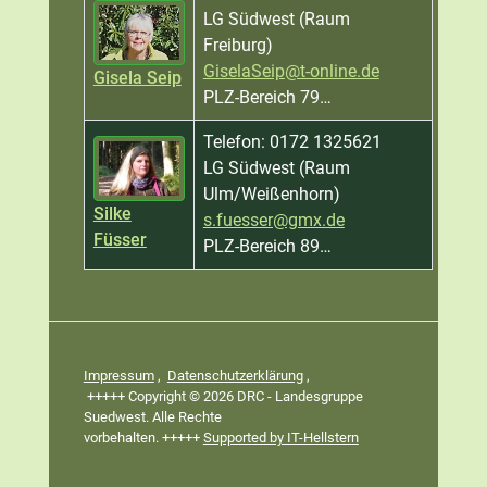
LG Südwest (Raum
Freiburg)
GiselaSeip@t-online.de
Gisela Seip
PLZ-Bereich 79…
Telefon: 0172 1325621
LG Südwest (Raum
Ulm/Weißenhorn)
Silke
s.fuesser@gmx.de
Füsser
PLZ-Bereich 89…
Kontakte,
Impressum
,
Datenschutzerklärung
,
+++++ Copyright © 2026 DRC - Landesgruppe
Suedwest. Alle Rechte
vorbehalten. +++++
Supported by IT-Hellstern