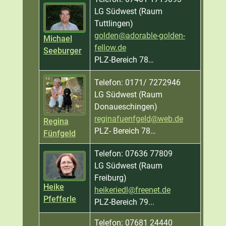
LG Südwest (Raum
Tuttlingen)
golden@adorable-golden-
Michael
fellow.de
Seeburger
PLZ-Bereich 78…
Telefon: 0171/ 7272946
LG Südwest (Raum
Donaueschingen)
reginafuenfgeld@web.de
Regina
PLZ- Bereich 78…
Fünfgeld
Telefon: 07636 77809
LG Südwest (Raum
Freiburg)
Heike
heikeriedl@freenet.de
Pfefferle
PLZ-Bereich 79...
Telefon: 07681 24440