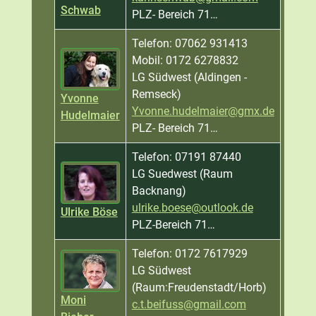
Schwab
PLZ- Bereich 71…
Telefon: 07062 931413
Mobil: 0172 6278832
LG Südwest (Aldingen -
Remseck)
Yvonne
Yvonne.hudelmaier@gmx.de
Hudelmaier
PLZ- Bereich 71…
Telefon: 07191 87440
LG Suedwest (Raum
Backnang)
ulrike.boese@outlook.de
Ulrike Böse
PLZ-Bereich 71…
Telefon: 0172 7617929
LG Südwest
(Raum:Freudenstadt/Horb)
Moni
c.t.beifuss@gmail.com