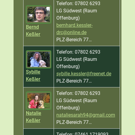
Telefon: 07802 6293
LG Südwest (Raum
Offenburg)
bernhard.kessler-
Bernd
drc@online.de
Keßler
PLZ-Bereich 77…
Telefon: 07802 6293
LG Südwest (Raum
Offenburg)
Sybille
sybille.kessler@freenet.de
Keßler
PLZ-Bereich 77…
Telefon: 07802 6293
LG Südwest (Raum
Offenburg)
Natalie
nataliesarah94@gmail.com
Keßler
PLZ-Bereich 77…
Telefon: 07461 1719093