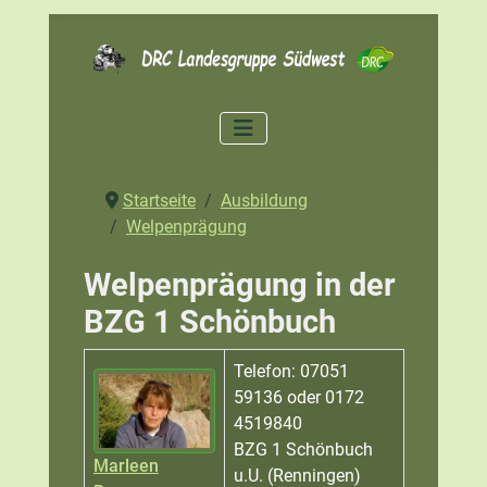
Startseite
Ausbildung
Welpenprägung
Welpenprägung in der
BZG 1 Schönbuch
Name
Details
Telefon: 07051
59136 oder 0172
4519840
BZG 1 Schönbuch
Marleen
u.U. (Renningen)